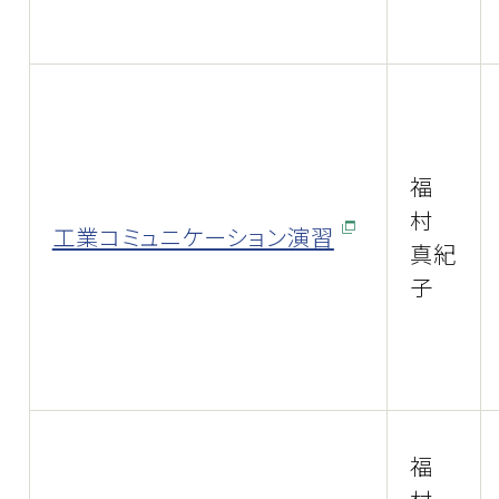
福
村
工業コミュニケーション演習
真紀
子
福