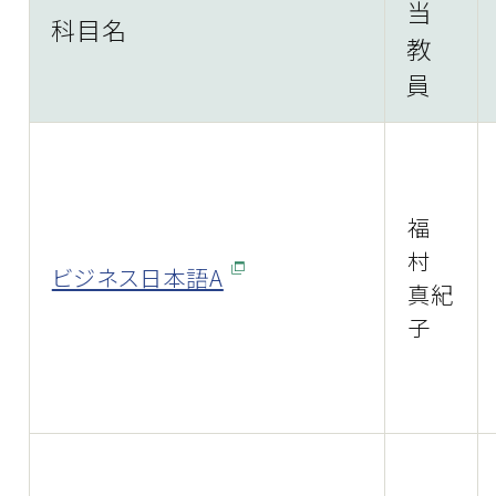
当
科目名
教
員
福
村
ビジネス日本語A
真紀
子