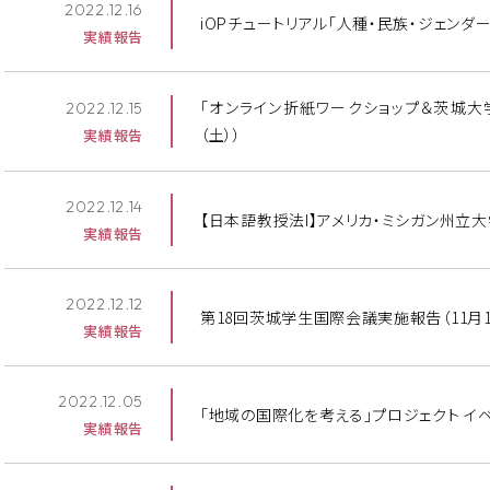
2022.12.16
iOPチュートリアル「人種・民族・ジェンダー
実績報告
「オンライン折紙ワークショップ＆茨城大
2022.12.15
（土））
実績報告
2022.12.14
【日本語教授法I】アメリカ・ミシガン州立大学
実績報告
2022.12.12
第18回茨城学生国際会議実施報告（11月14
実績報告
2022.12.05
「地域の国際化を考える」プロジェクト イベン
実績報告